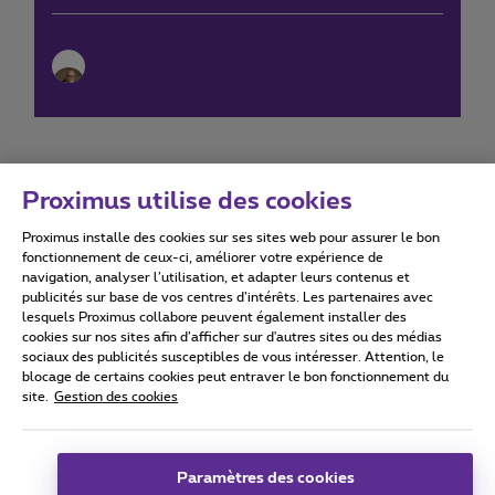
Proximus utilise des cookies
Proximus installe des cookies sur ses sites web pour assurer le bon
Conditions d'utilisation
Accessibility statement
fonctionnement de ceux-ci, améliorer votre expérience de
navigation, analyser l’utilisation, et adapter leurs contenus et
publicités sur base de vos centres d’intérêts. Les partenaires avec
lesquels Proximus collabore peuvent également installer des
cookies sur nos sites afin d’afficher sur d'autres sites ou des médias
sociaux des publicités susceptibles de vous intéresser. Attention, le
Tous droits réservés. ©
2026
Proximus
blocage de certains cookies peut entraver le bon fonctionnement du
site.
Gestion des cookies
Conditions générales, info consommateur
Liste des prix et tarifs
Accessibilité
Vie privée
Politique de gestion des cookies
Cookie manager
Coordonnées de l’entreprise
Paramètres des cookies
Ce site a été créé et est géré conformément au droit belge.