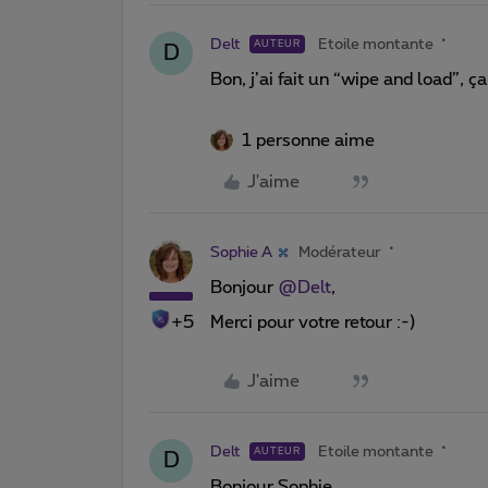
Delt
Etoile montante
AUTEUR
D
Bon, j’ai fait un “wipe and load”, ça 
1 personne aime
J'aime
Sophie A
Modérateur
Bonjour
@Delt
,
+5
Merci pour votre retour :-)
J'aime
Delt
Etoile montante
AUTEUR
D
Bonjour Sophie,