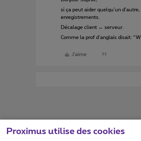
si ça peut aider quelqu’un d’autre
enregistrements.
Décalage client ↔ serveur.
Comme la prof d’anglais disait: “Wh
J'aime
Proximus utilise des cookies