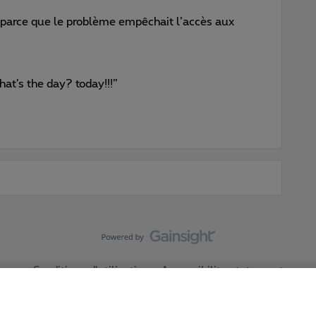
, parce que le problème empêchait l’accès aux
at’s the day? today!!!”
Conditions d'utilisation
Accessibility statement