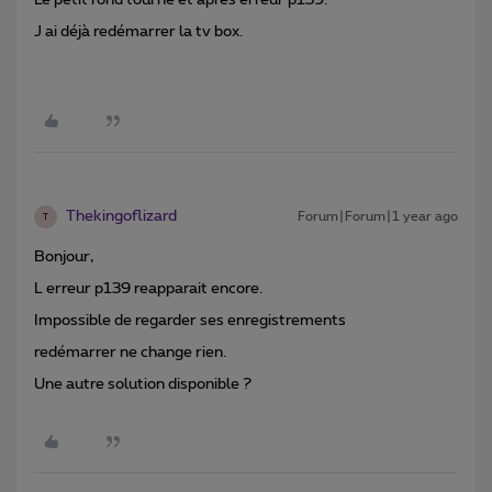
Le petit rond tourne et après erreur p139.
J ai déjà redémarrer la tv box.
Thekingoflizard
Forum|Forum|1 year ago
T
Bonjour,
L erreur p139 reapparait encore.
Impossible de regarder ses enregistrements
redémarrer ne change rien.
Une autre solution disponible ?