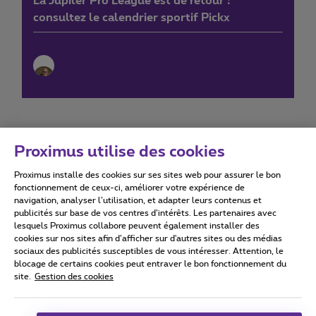
La Jupiler Pro League est de retour :
consultez le calendrier sportif Pickx
Proximus utilise des cookies
Proximus installe des cookies sur ses sites web pour assurer le bon
Conditions d'utilisation
Accessibility statement
fonctionnement de ceux-ci, améliorer votre expérience de
navigation, analyser l’utilisation, et adapter leurs contenus et
publicités sur base de vos centres d’intérêts. Les partenaires avec
lesquels Proximus collabore peuvent également installer des
cookies sur nos sites afin d’afficher sur d'autres sites ou des médias
sociaux des publicités susceptibles de vous intéresser. Attention, le
Tous droits réservés. ©
2026
Proximus
blocage de certains cookies peut entraver le bon fonctionnement du
site.
Gestion des cookies
Conditions générales, info consommateur
Liste des prix et tarifs
Accessibilité
Vie privée
Politique de gestion des cookies
Cookie manager