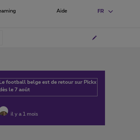
eaming
Aide
FR
Le football belge est de retour sur Pickx
dès le 7 août
il y a 1 mois