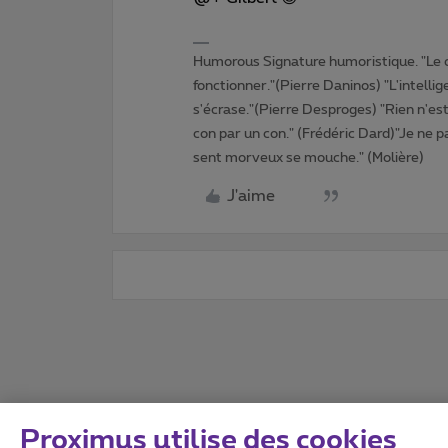
Humorous Signature humoristique. "Le 
fonctionner."(Pierre Daninos) "L'intelli
s'écrase."(Pierre Desproges) "Rien n'es
con par un con." (Frédéric Dard)"Je ne pa
sent morveux se mouche." (Molière)
J'aime
Proximus utilise des cookies