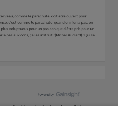
cerveau, comme le parachute, doit être ouvert pour
gence, c'est comme le parachute, quand on n'en a pas, on
t plus voluptueux pour un pas con que d'être pris pour un
rle pas aux cons, ça les instruit."(Michel Audiard) "Qui se
Conditions d'utilisation
Accessibility statement