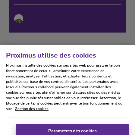
Proximus utilise des cookies
Proximus installe des cookies sur ses sites web pour assurer le bon
Conditions d'utilisation
Accessibility statement
fonctionnement de ceux-ci, améliorer votre expérience de
navigation, analyser l’utilisation, et adapter leurs contenus et
publicités sur base de vos centres d’intérêts. Les partenaires avec
lesquels Proximus collabore peuvent également installer des
cookies sur nos sites afin d’afficher sur d'autres sites ou des médias
sociaux des publicités susceptibles de vous intéresser. Attention, le
Tous droits réservés. ©
2026
Proximus
blocage de certains cookies peut entraver le bon fonctionnement du
site.
Gestion des cookies
Conditions générales, info consommateur
Liste des prix et tarifs
Accessibilité
Vie privée
Politique de gestion des cookies
Cookie manager
Coordonnées de l’entreprise
Paramètres des cookies