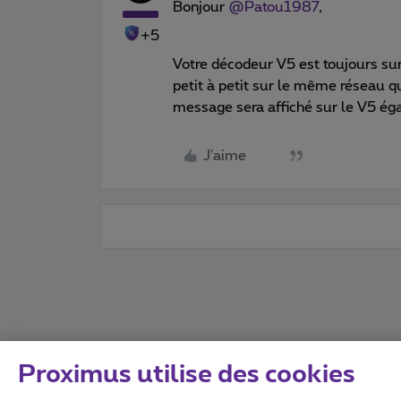
Bonjour
@Patou1987
,
+5
Votre décodeur V5 est toujours su
petit à petit sur le même réseau q
message sera affiché sur le V5 égal
J'aime
Proximus utilise des cookies