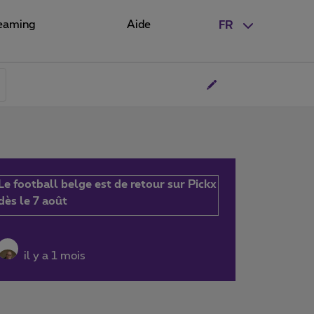
eaming
Aide
FR
Le football belge est de retour sur Pickx
dès le 7 août
il y a 1 mois