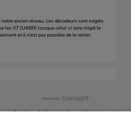
r notre ancien réseau. Les décodeurs sont migrés
ue les V7 (UABR) lorsque celui-ci sera migré le
ement et il n’est pas possible de le retirer.
Conditions d'utilisation
Accessibility statement