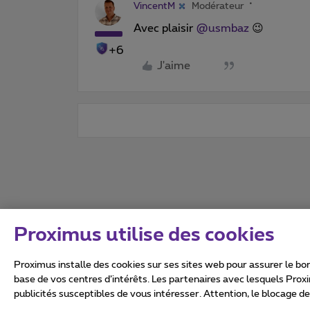
VincentM
Modérateur
Avec plaisir
@usmbaz
😉
+6
J'aime
Proximus utilise des cookies
Proximus installe des cookies sur ses sites web pour assurer le bon
base de vos centres d’intérêts. Les partenaires avec lesquels Prox
publicités susceptibles de vous intéresser. Attention, le blocage d
Tous droits réservés. ©
2026