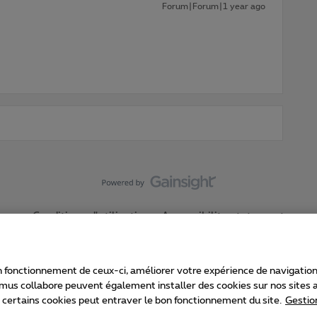
Forum|Forum|1 year ago
Conditions d'utilisation
Accessibility statement
 fonctionnement de ceux-ci, améliorer votre expérience de navigation, a
imus collabore peuvent également installer des cookies sur nos sites af
e certains cookies peut entraver le bon fonctionnement du site.
Gestio
Proximus