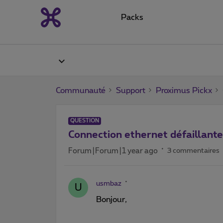
Packs
Communauté
Support
Proximus Pickx
QUESTION
Connection ethernet défaillante
Forum|Forum|1 year ago
3 commentaires
usmbaz
U
Bonjour,