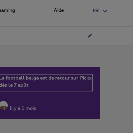
eaming
Aide
FR
Le football belge est de retour sur Pickx
dès le 7 août
il y a 1 mois