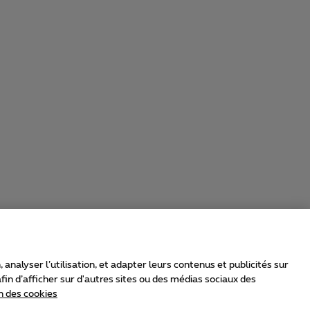
nalyser l’utilisation, et adapter leurs contenus et publicités sur
in d’afficher sur d'autres sites ou des médias sociaux des
n des cookies