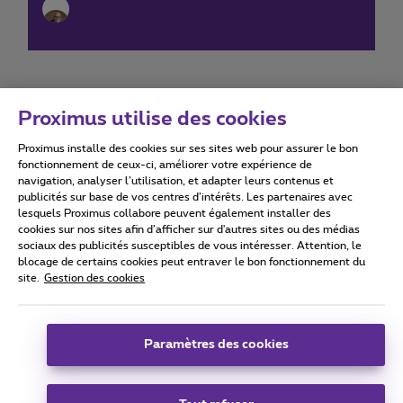
Proximus utilise des cookies
Proximus installe des cookies sur ses sites web pour assurer le bon
Conditions d'utilisation
Accessibility statement
fonctionnement de ceux-ci, améliorer votre expérience de
navigation, analyser l’utilisation, et adapter leurs contenus et
publicités sur base de vos centres d’intérêts. Les partenaires avec
lesquels Proximus collabore peuvent également installer des
cookies sur nos sites afin d’afficher sur d'autres sites ou des médias
sociaux des publicités susceptibles de vous intéresser. Attention, le
Tous droits réservés. ©
2026
Proximus
blocage de certains cookies peut entraver le bon fonctionnement du
site.
Gestion des cookies
Conditions générales, info consommateur
Liste des prix et tarifs
Accessibilité
Vie privée
Politique de gestion des cookies
Cookie manager
Coordonnées de l’entreprise
Paramètres des cookies
Ce site a été créé et est géré conformément au droit belge.
Boulevard du Roi Albert II 27 - B-1030 Bruxelles.