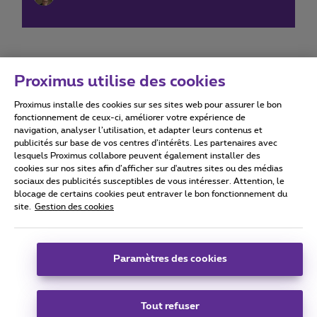
Proximus utilise des cookies
Proximus installe des cookies sur ses sites web pour assurer le bon
Conditions d'utilisation
Accessibility statement
fonctionnement de ceux-ci, améliorer votre expérience de
navigation, analyser l’utilisation, et adapter leurs contenus et
publicités sur base de vos centres d’intérêts. Les partenaires avec
lesquels Proximus collabore peuvent également installer des
cookies sur nos sites afin d’afficher sur d'autres sites ou des médias
sociaux des publicités susceptibles de vous intéresser. Attention, le
Tous droits réservés. ©
2026
Proximus
blocage de certains cookies peut entraver le bon fonctionnement du
site.
Gestion des cookies
Conditions générales, info consommateur
Liste des prix et tarifs
Accessibilité
Vie privée
Politique de gestion des cookies
Cookie manager
Coordonnées de l’entreprise
Paramètres des cookies
Ce site a été créé et est géré conformément au droit belge.
Boulevard du Roi Albert II 27 - B-1030 Bruxelles.
Tout refuser