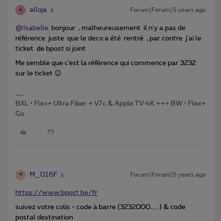
alloja
Forum|Forum|5 years ago
A
@Isabelle.
bonjour , malheureusement il n'y a pas de
référence juste que le deco a été rentré , par contre j'ai le
ticket de bpost si joint
Me semble que c’est la référence qui commence par 3232
sur le ticket 😉
BXL • Flex+ Ultra Fiber + V7c & Apple TV 4K +++ BW • Flex+
Go
M_016F
Forum|Forum|5 years ago
M
https://www.bpost.be/fr
suivez votre colis - code à barre (3232000….. ) & code
postal destination