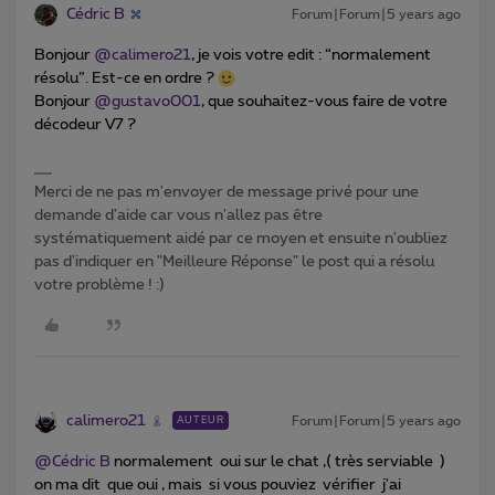
Cédric B
Forum|Forum|5 years ago
Bonjour
@calimero21
, je vois votre edit : “normalement
résolu”. Est-ce en ordre ?
Bonjour
@gustavo001
, que souhaitez-vous faire de votre
décodeur V7 ?
Merci de ne pas m'envoyer de message privé pour une
demande d'aide car vous n'allez pas être
systématiquement aidé par ce moyen et ensuite n'oubliez
pas d'indiquer en "Meilleure Réponse" le post qui a résolu
votre problème ! :)
calimero21
Forum|Forum|5 years ago
AUTEUR
@Cédric B
normalement oui sur le chat ,( très serviable )
on ma dit que oui , mais si vous pouviez vérifier j'ai