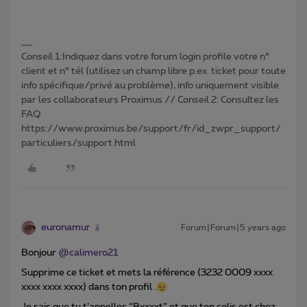
Conseil 1:Indiquez dans votre forum login profile votre n°
client et n° tél (utilisez un champ libre p.ex. ticket pour toute
info spécifique/privé au problème), info uniquement visible
par les collaborateurs Proximus // Conseil 2: Consultez les
FAQ
https://www.proximus.be/support/fr/id_zwpr_support/
particuliers/support.html
euronamur
Forum|Forum|5 years ago
Bonjour
@calimero21
Supprime ce ticket et mets la référence (3232 0009 xxxx
xxxx xxxx xxxx) dans ton profil .
Je sais que tu t’appelles “Bxxxxt” et que ton colis est chez