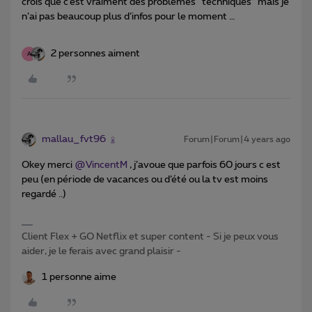
crois que c’est vraiment des problèmes “techniques” mais je
n’ai pas beaucoup plus d’infos pour le moment …
2 personnes aiment
A
mallau_fvt96
Forum|Forum|4 years ago
Okey merci
@VincentM
, j’avoue que parfois 60 jours c est
peu (en période de vacances ou d’été ou la tv est moins
regardé ..)
Client Flex + GO Netflix et super content - Si je peux vous
aider, je le ferais avec grand plaisir -
1 personne aime