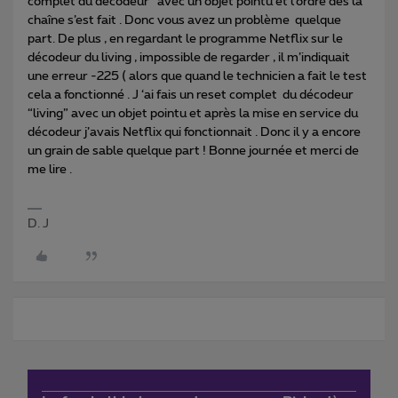
complet du décodeur avec un objet pointu et l’ordre des la
chaîne s’est fait . Donc vous avez un problème quelque
part. De plus , en regardant le programme Netflix sur le
décodeur du living , impossible de regarder , il m’indiquait
une erreur -225 ( alors que quand le technicien a fait le test
cela a fonctionné . J ‘ai fais un reset complet du décodeur
“living” avec un objet pointu et après la mise en service du
décodeur j’avais Netflix qui fonctionnait . Donc il y a encore
un grain de sable quelque part ! Bonne journée et merci de
me lire .
D. J