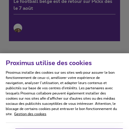
Le football belge est de retour sur Pickx dès
le 7 août
Proximus utilise des cookies
Proximus installe des cookies sur ses sites web pour assurer le bon
Conditions d'utilisation
Accessibility statement
fonctionnement de ceux-ci, améliorer votre expérience de
navigation, analyser l’utilisation, et adapter leurs contenus et
publicités sur base de vos centres d’intérêts. Les partenaires avec
lesquels Proximus collabore peuvent également installer des
cookies sur nos sites afin d’afficher sur d'autres sites ou des médias
sociaux des publicités susceptibles de vous intéresser. Attention, le
Tous droits réservés. ©
2026
Proximus
blocage de certains cookies peut entraver le bon fonctionnement du
site.
Gestion des cookies
Conditions générales, info consommateur
Liste des prix et tarifs
Accessibilité
Vie privée
Politique de gestion des cookies
Cookie manager