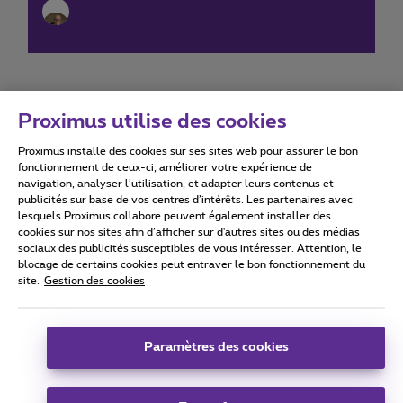
Proximus utilise des cookies
Proximus installe des cookies sur ses sites web pour assurer le bon
Conditions d'utilisation
Accessibility statement
fonctionnement de ceux-ci, améliorer votre expérience de
navigation, analyser l’utilisation, et adapter leurs contenus et
publicités sur base de vos centres d’intérêts. Les partenaires avec
lesquels Proximus collabore peuvent également installer des
cookies sur nos sites afin d’afficher sur d'autres sites ou des médias
sociaux des publicités susceptibles de vous intéresser. Attention, le
Tous droits réservés. ©
2026
Proximus
blocage de certains cookies peut entraver le bon fonctionnement du
site.
Gestion des cookies
Conditions générales, info consommateur
Liste des prix et tarifs
Accessibilité
Vie privée
Politique de gestion des cookies
Cookie manager
Coordonnées de l’entreprise
Paramètres des cookies
Ce site a été créé et est géré conformément au droit belge.
Boulevard du Roi Albert II 27 - B-1030 Bruxelles.