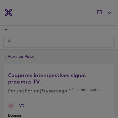
FR
Proximus Pickx
Coupures intempestives signal
proximus TV.
4 commentaires
Forum|Forum|5 years ago
J. VD
J
Bonjour,