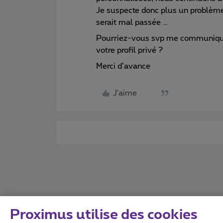
Je suspecte donc plus un problème
serait mal passée …
Pourriez-vous svp me communiquer
votre profil privé ?
Merci d’avance
J'aime
Proximus utilise des cookies