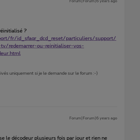
Forum|Forum|6 years ago
éinitialisé ?
rt/fr/id_sfaqr_dcd_reset/particuliers/support/
tv/redemarrer-ou-reinitialiser-vos-
deur.html
privés uniquement si je le demande sur le forum :-)
Forum|Forum|6 years ago
se le décodeur plusieurs fois par jour et rien ne