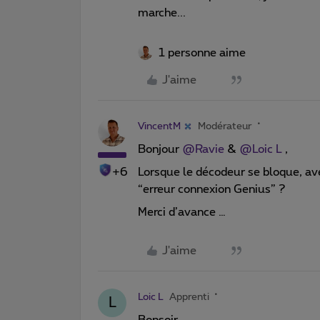
marche...
1 personne aime
J'aime
VincentM
Modérateur
Bonjour
@Ravie
&
@Loic L
,
+6
Lorsque le décodeur se bloque, av
“erreur connexion Genius” ?
Merci d’avance …
J'aime
Loic L
Apprenti
L
Bonsoir,