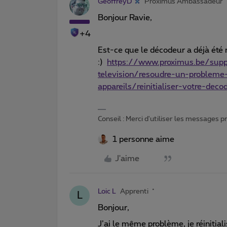
GeoffreyD
Proximus Ambassadeur
Bonjour Ravie,
+4
Est-ce que le décodeur a déjà été r
:)
https://www.proximus.be/suppo
television/resoudre-un-probleme-
appareils/reinitialiser-votre-deco
Conseil : Merci d'utiliser les messages 
1 personne aime
J'aime
Loic L
Apprenti
L
Bonjour,
J’ai le même problème, je réinitiali