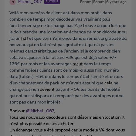
Michel_067
Forum|Forum|6 years ago
AUTEUR
M
Voilà mon numéro de client est dans mon profil, dans
combien de temps mon décodeur vas vraiment plus
fonctionner si je ne le change pas ?, je trouve un peu fort que
je dois prendre une location en échange de mon décodeur ou
j’ai un
hd
! et que l’on m’annonce dans un email la gratuité du
nouveau qui en fait n’est pas gratuite et qui n’a pas les
mêmes caractéristiques de l’ancien !si je comprends bien
cela va s’ajouter à la facture +3€ qui est déjà salée +/-
175€ par mois et les avantages
reçut
dans le temps
comme fidèles clients sont ce mois-ci aussi fini; numéro
data(tablet)
+5€ qui dans le temps était illimité et ou lors
d'un changement de pack on m'avais assuré que
cela
ne
changerait rien
devient
payant,+ 5€ les points de fidélité
qui ont aussi disparu et remplacé par des avantages qui ne
sont pas dans mon intérêt!
Bonjour
@Michel_067
,
Tous les nouveaux décodeurs sont désormais en location, il
n’est plus possible de les acheter.
Un échange vous a été proposé car le modèle V4 dont vous