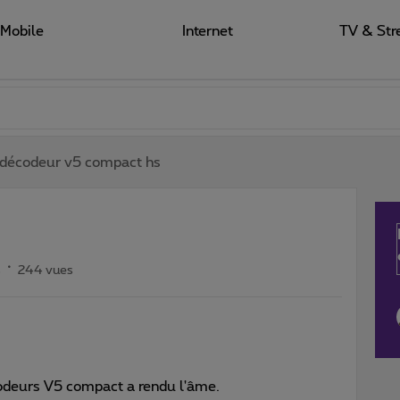
Mobile
Internet
TV & Str
décodeur v5 compact hs
s
244 vues
eurs V5 compact a rendu l'âme.