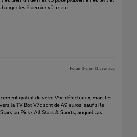
e tres bien un de mes v5 pose probleme tres lent et
changer les 2 dernier v5 merci
Forum|Forum|1 year ago
cement gratuit de votre V5c défectueux, mais les
ers la TV Box V7c sont de 49 euros, sauf si le
l Stars ou Pickx All Stars & Sports, auquel cas