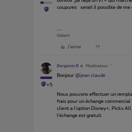
bonsoir ,jai deja un v7+ qui march
coupures serait il possible de me 
Glibert
J'aime
Benjamin B
Modérateur
Bonjour ​
@jean claude
+5
Nous pouvons effectuer un rempla
frais pour un échange commercial v
client a l'option Disney+, Pickx Al
l'échange est gratuit.