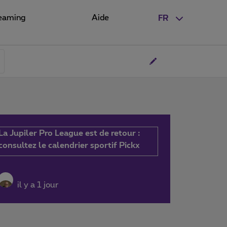
eaming
Aide
FR
La Jupiler Pro League est de retour :
consultez le calendrier sportif Pickx
il y a 1 jour