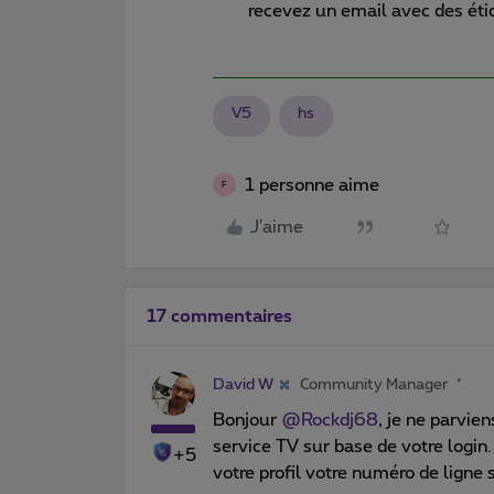
recevez un email avec des étiq
V5
hs
1 personne aime
F
J'aime
17 commentaires
David W
Community Manager
Bonjour ​
@Rockdj68
, je ne parvie
service TV sur base de votre login
+5
votre profil votre numéro de ligne 