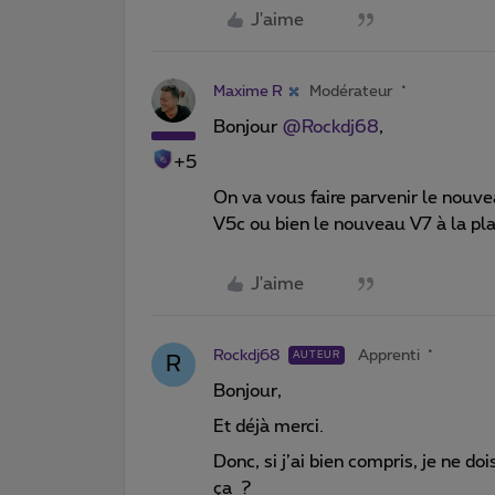
J'aime
Maxime R
Modérateur
Bonjour ​
@Rockdj68
,
+5
On va vous faire parvenir le nouv
V5c ou bien le nouveau V7 à la pl
J'aime
Rockdj68
Apprenti
AUTEUR
R
Bonjour,
Et déjà merci.
Donc, si j’ai bien compris, je ne d
ça ?