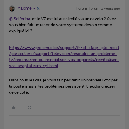
Maxime R
Forum|Forum|3 years ago
@Solferina
, et le V7 est lui aussi relié via un dévolo ? Avez-
vous bien fait un reset de votre système dévolo comme
expliqué ici ?
https://www.proximus.be/support/fr/id_sfaqr_plc_reset
/particuliers/support/television/resoudre-un-probleme-
tv/redemarrer-ou-reinitialiser-vos-appareils/reinitialiser-
vos-adaptateurs-cpl.html
Dans tous les cas, je vous fait parvenir un nouveau V5c par
la poste mais si les problèmes persistent il faudra creuser
de ce côté.