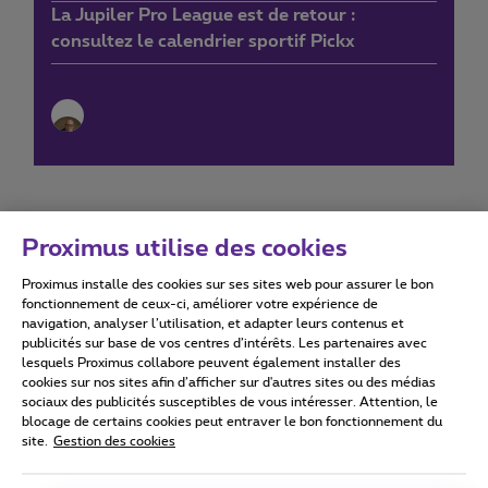
La Jupiler Pro League est de retour :
consultez le calendrier sportif Pickx
Proximus utilise des cookies
Proximus installe des cookies sur ses sites web pour assurer le bon
Conditions d'utilisation
Accessibility statement
fonctionnement de ceux-ci, améliorer votre expérience de
navigation, analyser l’utilisation, et adapter leurs contenus et
publicités sur base de vos centres d’intérêts. Les partenaires avec
lesquels Proximus collabore peuvent également installer des
cookies sur nos sites afin d’afficher sur d'autres sites ou des médias
sociaux des publicités susceptibles de vous intéresser. Attention, le
Tous droits réservés. ©
2026
Proximus
blocage de certains cookies peut entraver le bon fonctionnement du
site.
Gestion des cookies
Conditions générales, info consommateur
Liste des prix et tarifs
Accessibilité
Vie privée