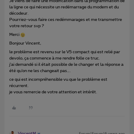
Je viens de faire une modification dans la programmation de
la ligne ce qui nécessite un redémarrage du modem et du
décodeur.
Pourriez-vous faire ces redémmarages et me transmettre
votre retour svp ?
Merci
Bonjour Vincent,
le problème est revenu sur le V5 compact qui est relié par
devolo, ça commence à me rendre folle ce truc.
j’ai demandé si il était possible de le changer et la réponse a
été qu’on ne les changeait pas….
ce qui est incompréhensible vu que le problème est
récurrent.
je vous remercie de votre attention et intérêt.
VincentM
Forum|Forum|6 years ago