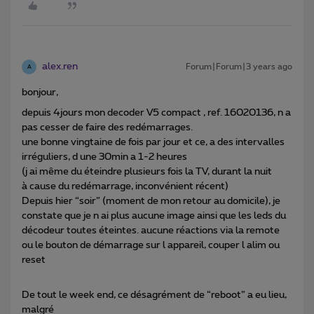
alex.ren
Forum|Forum|3 years ago
A
bonjour,
depuis 4jours mon decoder V5 compact , ref. 16020136, n a
pas cesser de faire des redémarrages.
une bonne vingtaine de fois par jour et ce, a des intervalles
irréguliers, d une 30min a 1-2 heures
(j ai même du éteindre plusieurs fois la TV, durant la nuit
à cause du redémarrage, inconvénient récent)
Depuis hier “soir” (moment de mon retour au domicile), je
constate que je n ai plus aucune image ainsi que les leds du
décodeur toutes éteintes. aucune réactions via la remote
ou le bouton de démarrage sur l appareil, couper l alim ou
reset
De tout le week end, ce désagrément de “reboot” a eu lieu,
malgré