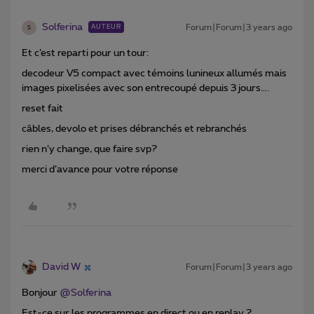
Solferina
Forum|Forum|3 years ago
AUTEUR
S
Et c’est reparti pour un tour:
decodeur V5 compact avec témoins lunineux allumés mais
images pixelisées avec son entrecoupé depuis 3 jours….
reset fait
câbles, devolo et prises débranchés et rebranchés
rien n’y change, que faire svp?
merci d’avance pour votre réponse
David W
Forum|Forum|3 years ago
Bonjour
@Solferina
Est-ce sur les programmes en direct ou en replay ?