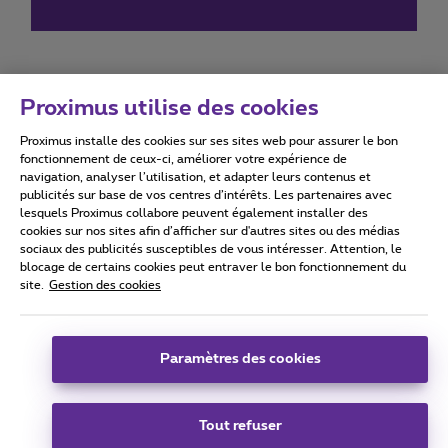
Proximus utilise des cookies
Proximus installe des cookies sur ses sites web pour assurer le bon
Conditions d'utilisation
Accessibility statement
fonctionnement de ceux-ci, améliorer votre expérience de
navigation, analyser l’utilisation, et adapter leurs contenus et
publicités sur base de vos centres d’intérêts. Les partenaires avec
lesquels Proximus collabore peuvent également installer des
cookies sur nos sites afin d’afficher sur d'autres sites ou des médias
sociaux des publicités susceptibles de vous intéresser. Attention, le
Tous droits réservés. ©
2026
Proximus
blocage de certains cookies peut entraver le bon fonctionnement du
site.
Gestion des cookies
Conditions générales, info consommateur
Liste des prix et tarifs
Accessibilité
Vie privée
Politique de gestion des cookies
Cookie manager
Coordonnées de l’entreprise
Paramètres des cookies
Ce site a été créé et est géré conformément au droit belge.
Boulevard du Roi Albert II 27 - B-1030 Bruxelles.
Tout refuser