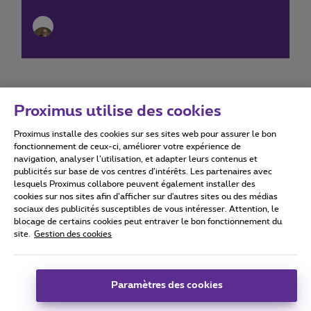
Proximus utilise des cookies
Proximus installe des cookies sur ses sites web pour assurer le bon
Conditions d'utilisation
Accessibility statement
fonctionnement de ceux-ci, améliorer votre expérience de
navigation, analyser l’utilisation, et adapter leurs contenus et
publicités sur base de vos centres d’intérêts. Les partenaires avec
lesquels Proximus collabore peuvent également installer des
cookies sur nos sites afin d’afficher sur d'autres sites ou des médias
sociaux des publicités susceptibles de vous intéresser. Attention, le
Tous droits réservés. ©
2026
Proximus
blocage de certains cookies peut entraver le bon fonctionnement du
site.
Gestion des cookies
Conditions générales, info consommateur
Liste des prix et tarifs
Accessibilité
Vie privée
Politique de gestion des cookies
Cookie manager
Coordonnées de l’entreprise
Paramètres des cookies
Ce site a été créé et est géré conformément au droit belge.
Boulevard du Roi Albert II 27 - B-1030 Bruxelles.