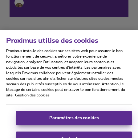
Proximus utilise des cookies
Proximus installe des cookies sur ses sites web pour assurer le bon
Conditions d'utilisation
Accessibility statement
fonctionnement de ceux-ci, améliorer votre expérience de
navigation, analyser l’utilisation, et adapter leurs contenus et
publicités sur base de vos centres d’intérêts. Les partenaires avec
lesquels Proximus collabore peuvent également installer des
cookies sur nos sites afin d’afficher sur d'autres sites ou des médias
sociaux des publicités susceptibles de vous intéresser. Attention, le
Tous droits réservés. ©
2026
Proximus
blocage de certains cookies peut entraver le bon fonctionnement du
site.
Gestion des cookies
Conditions générales, info consommateur
Liste des prix et tarifs
Accessibilité
Vie privée
Politique de gestion des cookies
Cookie manager
Coordonnées de l’entreprise
Paramètres des cookies
Ce site a été créé et est géré conformément au droit belge.
Boulevard du Roi Albert II 27 - B-1030 Bruxelles.