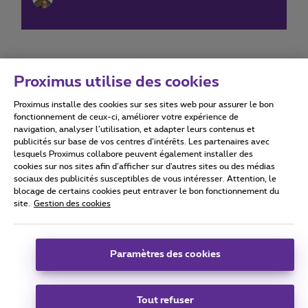
Proximus utilise des cookies
Proximus installe des cookies sur ses sites web pour assurer le bon
Conditions d'utilisation
Accessibility statement
fonctionnement de ceux-ci, améliorer votre expérience de
navigation, analyser l’utilisation, et adapter leurs contenus et
publicités sur base de vos centres d’intérêts. Les partenaires avec
lesquels Proximus collabore peuvent également installer des
cookies sur nos sites afin d’afficher sur d'autres sites ou des médias
sociaux des publicités susceptibles de vous intéresser. Attention, le
Tous droits réservés. ©
2026
Proximus
blocage de certains cookies peut entraver le bon fonctionnement du
site.
Gestion des cookies
Conditions générales, info consommateur
Liste des prix et tarifs
Accessibilité
Vie privée
Politique de gestion des cookies
Cookie manager
Coordonnées de l’entreprise
Paramètres des cookies
Ce site a été créé et est géré conformément au droit belge.
Boulevard du Roi Albert II 27 - B-1030 Bruxelles.
Tout refuser