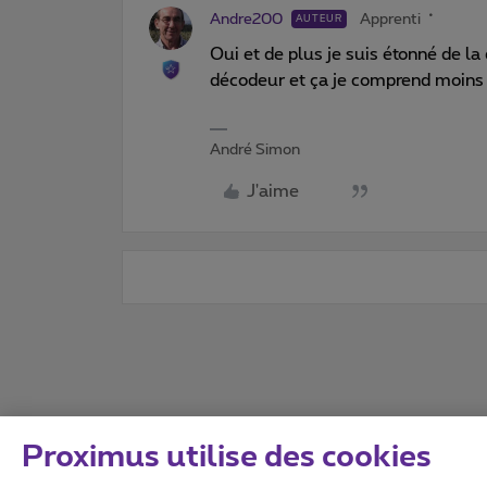
Andre200
Apprenti
AUTEUR
Oui et de plus je suis étonné de la
décodeur et ça je comprend moins e
André Simon
J'aime
Proximus utilise des cookies