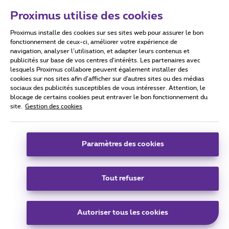
Proximus utilise des cookies
Proximus installe des cookies sur ses sites web pour assurer le bon
Conditions d'utilisation
Accessibility statement
fonctionnement de ceux-ci, améliorer votre expérience de
navigation, analyser l’utilisation, et adapter leurs contenus et
publicités sur base de vos centres d’intérêts. Les partenaires avec
lesquels Proximus collabore peuvent également installer des
cookies sur nos sites afin d’afficher sur d'autres sites ou des médias
sociaux des publicités susceptibles de vous intéresser. Attention, le
Tous droits réservés. ©
2026
Proximus
blocage de certains cookies peut entraver le bon fonctionnement du
site.
Gestion des cookies
Conditions générales, info consommateur
Liste des prix et tarifs
Accessibilité
Vie privée
Politique de gestion des cookies
Cookie manager
Coordonnées de l’entreprise
Paramètres des cookies
Ce site a été créé et est géré conformément au droit belge.
Boulevard du Roi Albert II 27 - B-1030 Bruxelles.
Tout refuser
Carrier & Wholesale Solutions
Autoriser tous les cookies
Proximus Group
|
Telindus
Jobs
|
Sitemap