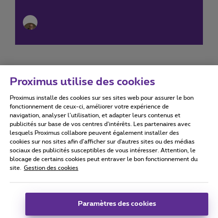
Proximus utilise des cookies
Proximus installe des cookies sur ses sites web pour assurer le bon
Conditions d'utilisation
Accessibility statement
fonctionnement de ceux-ci, améliorer votre expérience de
navigation, analyser l’utilisation, et adapter leurs contenus et
publicités sur base de vos centres d’intérêts. Les partenaires avec
lesquels Proximus collabore peuvent également installer des
cookies sur nos sites afin d’afficher sur d'autres sites ou des médias
sociaux des publicités susceptibles de vous intéresser. Attention, le
Tous droits réservés. ©
2026
Proximus
blocage de certains cookies peut entraver le bon fonctionnement du
site.
Gestion des cookies
Conditions générales, info consommateur
Liste des prix et tarifs
Accessibilité
Vie privée
Politique de gestion des cookies
Cookie manager
Coordonnées de l’entreprise
Paramètres des cookies
Ce site a été créé et est géré conformément au droit belge.