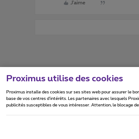
J'aime
Proximus utilise des cookies
Proximus installe des cookies sur ses sites web pour assurer le bon
base de vos centres d’intérêts. Les partenaires avec lesquels Prox
publicités susceptibles de vous intéresser. Attention, le blocage d
Tous droits réservés. ©
2026
Conditions générales, info 
Vie privée
Politique de ge
Ce site a été créé et est gér
Boulevard du Roi Albert II 27