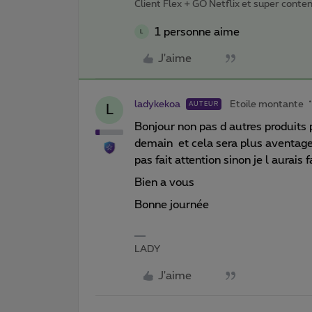
Client Flex + GO Netflix et super content 
1 personne aime
L
J'aime
ladykekoa
Etoile montante
AUTEUR
L
Bonjour non pas d autres produits p
demain et cela sera plus aventageu
pas fait attention sinon je l aura
Bien a vous
Bonne journée
LADY
J'aime