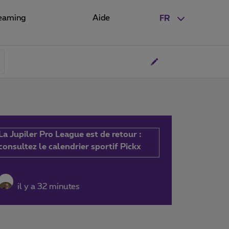
eaming
Aide
FR
La Jupiler Pro League est de retour :
consultez le calendrier sportif Pickx
il y a 32 minutes