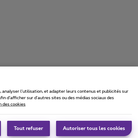
nalyser l’utilisation, et adapter leurs contenus et publicités sur
in d’afficher sur d'autres sites ou des médias sociaux des
n des cookies
rrier & Wholesale Solutions
oximus Group
|
Telindus
Tout refuser
Autoriser tous les cookies
bs
|
Sitemap