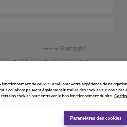
Conditions d'utilisation
Accessibility statement
 fonctionnement de ceux-ci, améliorer votre expérience de navigation, a
imus collabore peuvent également installer des cookies sur nos sites af
e certains cookies peut entraver le bon fonctionnement du site.
Gestio
Proximus
consommateur
Liste des prix et tarifs
Accessibilité
stion des cookies
Cookie manager
Coordonnées de l’entreprise
Ca
é conformément au droit belge.
Pr
Paramètres des cookies
 - B-1030 Bruxelles.
Jo