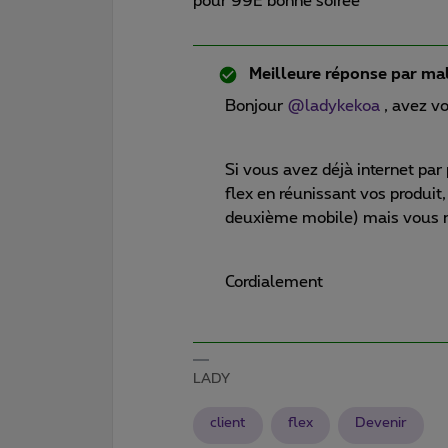
pour 99E bonne soirée
Meilleure réponse par
mal
Bonjour
@ladykekoa
, avez v
Si vous avez déjà internet pa
flex en réunissant vos produit,
deuxième mobile) mais vous 
Cordialement
LADY
client
flex
Devenir