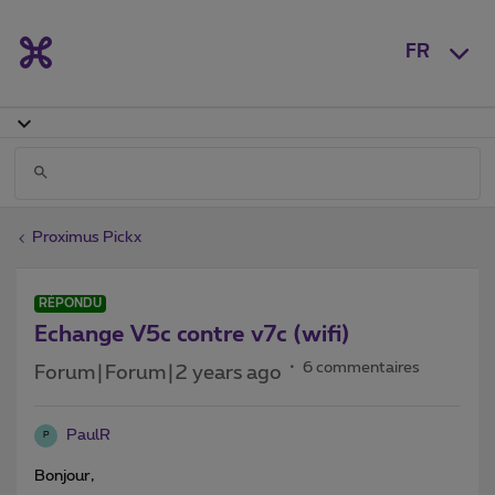
FR
Proximus Pickx
RÉPONDU
Echange V5c contre v7c (wifi)
6 commentaires
Forum|Forum|2 years ago
PaulR
P
Bonjour,