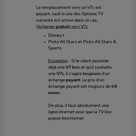
Le remplacement vers un V7c est
payant, sauf si une des Options TV
suivante est active dans ce cas,
l’échange
gratuit
vers V7c
Disney+
Pickx All Stars et Pickx All Stars &
Sports
Exception
: Si le client possède
déjà une
V7 box
et qu'il souhaite
une
V7c
, il s'agira
toujours
d’un
échange
payant
. Le prix d'un
échange payant est toujours de
49
euros
.
De plus, il faut absolument une
ligne internet pour que la TV box
puisse fonctionner