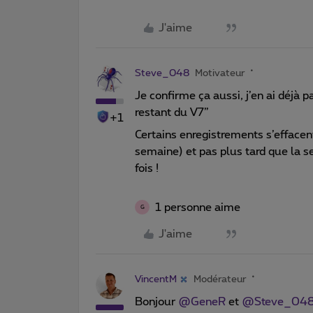
J'aime
Steve_048
Motivateur
Je confirme ça aussi, j’en ai déjà 
restant du V7”
+1
Certains enregistrements s’efface
semaine) et pas plus tard que la s
fois !
1 personne aime
G
J'aime
VincentM
Modérateur
Bonjour
@GeneR
et
@Steve_04