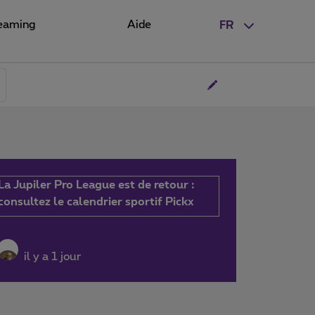
eaming
Aide
FR
La Jupiler Pro League est de retour :
consultez le calendrier sportif Pickx
il y a 1 jour