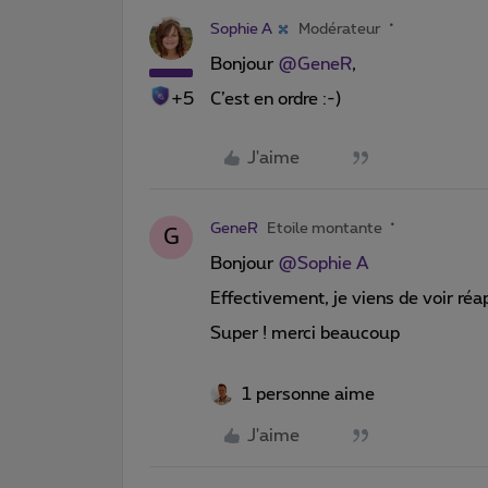
Sophie A
Modérateur
Bonjour
@GeneR
,
+5
C’est en ordre :-)
J'aime
GeneR
Etoile montante
G
Bonjour
@Sophie A
Effectivement, je viens de voir réa
Super ! merci beaucoup
1 personne aime
J'aime