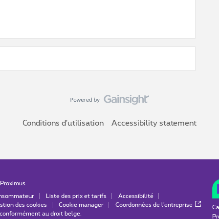
Conditions d'utilisation
Accessibility statement
Proximus
consommateur
Liste des prix et tarifs
Accessibilité
stion des cookies
Cookie manager
Coordonnées de l’entreprise
Ca
é conformément au droit belge.
Pr