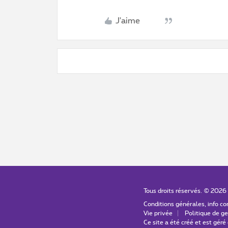
J'aime
Tous droits réservés. ©
2026
Conditions générales, info 
Vie privée
Politique de ge
Ce site a été créé et est gér