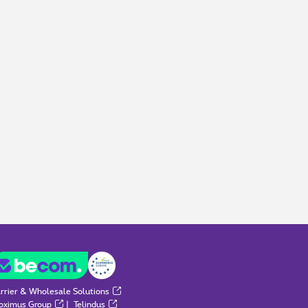
rrier & Wholesale Solutions
oximus Group
|
Telindus