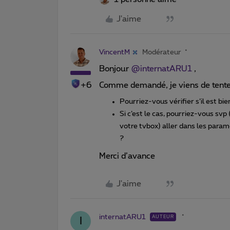
J'aime
VincentM
Modérateur
Bonjour ​
@internatARU1
,
+6
Comme demandé, je viens de tente
Pourriez-vous vérifier s’il est b
Si c’est le cas, pourriez-vous svp
votre tvbox) aller dans les para
?
Merci d’avance
J'aime
internatARU1
AUTEUR
I