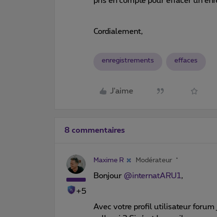
pris en compte pour effacer un en
Cordialement,
enregistrements
effaces
J'aime
8 commentaires
Maxime R
Modérateur
Bonjour ​
@internatARU1
,
+5
Avec votre profil utilisateur forum