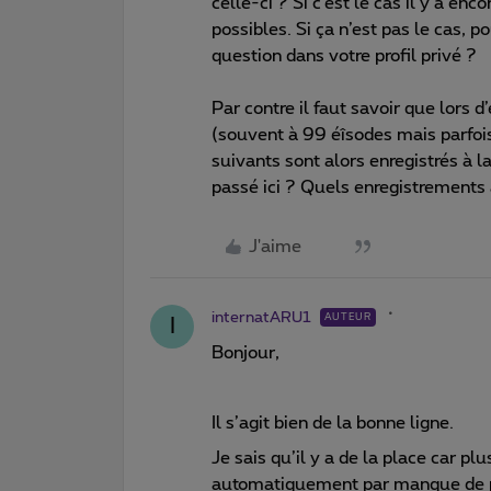
celle-ci ? Si c’est le cas il y a e
possibles. Si ça n’est pas le cas, 
question dans votre profil privé ?
Par contre il faut savoir que lors 
(souvent à 99 éîsodes mais parfois
suivants sont alors enregistrés à l
passé ici ? Quels enregistrement
J'aime
internatARU1
AUTEUR
I
Bonjour,
Il s’agit bien de la bonne ligne.
Je sais qu’il y a de la place car p
automatiquement par manque de p