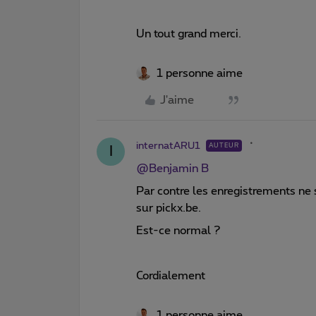
Un tout grand merci.
1 personne aime
J'aime
internatARU1
AUTEUR
I
@Benjamin B
Par contre les enregistrements ne
sur pickx.be.
Est-ce normal ?
Cordialement
1 personne aime