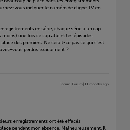
ncore beaucoup de place dans les enregistrements
pourriez-vous indiquer le numéro de cligne TV en
d’enregistrements en série, chaque série a un cap
 moins) une fois ce cap atteint les épisodes
a place des premiers. Ne serait-ce pas ce qui s’est
s avez-vous perdus exactement ?
Forum|Forum|11 months ago
lusieurs enregistrements ont été effacés
lace pendant mon absence. Malheureusement, il