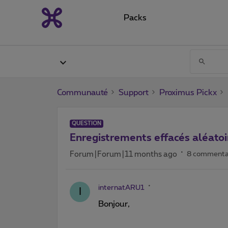
Packs
Communauté
Support
Proximus Pickx
QUESTION
Enregistrements effacés aléato
Forum|Forum|11 months ago
8 commenta
internatARU1
I
Bonjour,