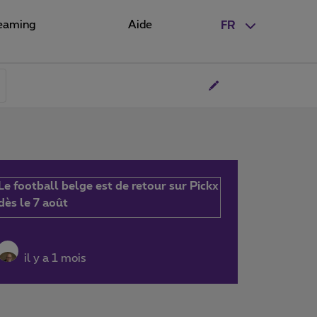
eaming
Aide
FR
Le football belge est de retour sur Pickx
dès le 7 août
il y a 1 mois