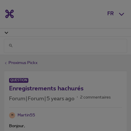
FR
Proximus Pickx
QUESTION
Enregistrements hachurés
2 commentaires
Forum|Forum|5 years ago
Martin55
M
Bonjour,