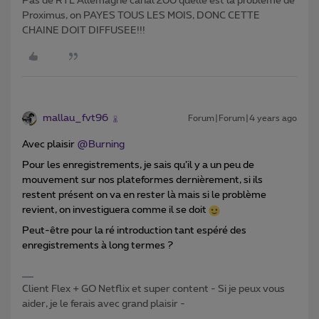
Pas de RTL Allemagne canal 200 quelle est la problème de
Proximus, on PAYES TOUS LES MOIS, DONC CETTE
CHAINE DOIT DIFFUSEE!!!
mallau_fvt96
Forum|Forum|4 years ago
Avec plaisir
@Burning
Pour les enregistrements, je sais qu’il y a un peu de
mouvement sur nos plateformes dernièrement, si ils
restent présent on va en rester là mais si le problème
revient, on investiguera comme il se doit
Peut-être pour la ré introduction tant espéré des
enregistrements à long termes ?
Client Flex + GO Netflix et super content - Si je peux vous
aider, je le ferais avec grand plaisir -