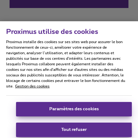
Proximus utilise des cookies
Proximus installe des cookies sur ses sites web pour assurer le bon
Conditions d'utilisation
Accessibility statement
fonctionnement de ceux-ci, améliorer votre expérience de
navigation, analyser l’utilisation, et adapter leurs contenus et
publicités sur base de vos centres d’intérêts. Les partenaires avec
lesquels Proximus collabore peuvent également installer des
cookies sur nos sites afin d’afficher sur d'autres sites ou des médias
sociaux des publicités susceptibles de vous intéresser. Attention, le
Tous droits réservés. ©
2026
Proximus
blocage de certains cookies peut entraver le bon fonctionnement du
site.
Gestion des cookies
Conditions générales, info consommateur
Liste des prix et tarifs
Accessibilité
Vie privée
Politique de gestion des cookies
Cookie manager
Coordonnées de l’entreprise
Paramètres des cookies
Ce site a été créé et est géré conformément au droit belge.
Boulevard du Roi Albert II 27 - B-1030 Bruxelles.
Tout refuser