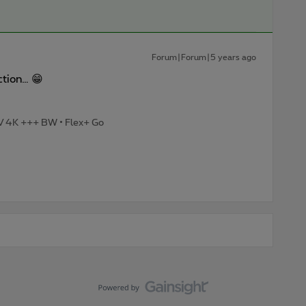
Forum|Forum|5 years ago
ction… 😁
TV 4K +++ BW • Flex+ Go