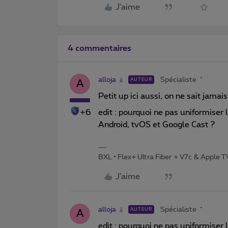
J'aime
4 commentaires
alloja
Spécialiste
AUTEUR
A
Petit up ici aussi, on ne sait jamai
+6
edit : pourquoi ne pas uniformiser 
Android, tvOS et Google Cast ?
BXL • Flex+ Ultra Fiber + V7c & Apple 
J'aime
alloja
Spécialiste
AUTEUR
A
edit : pourquoi ne pas uniformiser 