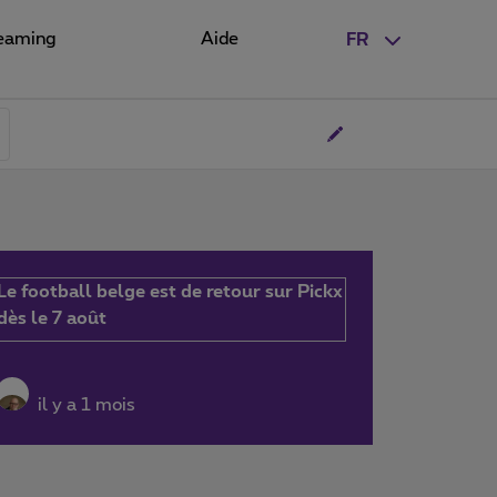
eaming
Aide
FR
Le football belge est de retour sur Pickx
dès le 7 août
il y a 1 mois