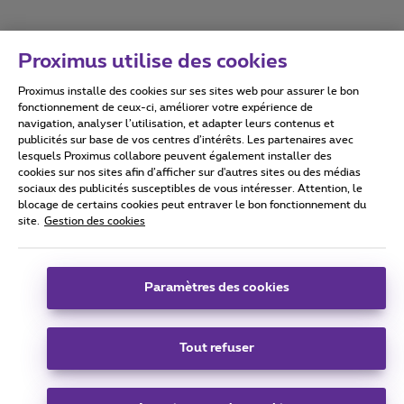
Proximus utilise des cookies
Proximus installe des cookies sur ses sites web pour assurer le bon
Conditions d'utilisation
Accessibility statement
fonctionnement de ceux-ci, améliorer votre expérience de
navigation, analyser l’utilisation, et adapter leurs contenus et
publicités sur base de vos centres d’intérêts. Les partenaires avec
lesquels Proximus collabore peuvent également installer des
cookies sur nos sites afin d’afficher sur d'autres sites ou des médias
sociaux des publicités susceptibles de vous intéresser. Attention, le
Tous droits réservés. ©
2026
Proximus
blocage de certains cookies peut entraver le bon fonctionnement du
site.
Gestion des cookies
Conditions générales, info consommateur
Liste des prix et tarifs
Accessibilité
Vie privée
Politique de gestion des cookies
Cookie manager
Coordonnées de l’entreprise
Paramètres des cookies
Ce site a été créé et est géré conformément au droit belge.
Boulevard du Roi Albert II 27 - B-1030 Bruxelles.
Tout refuser
Carrier & Wholesale Solutions