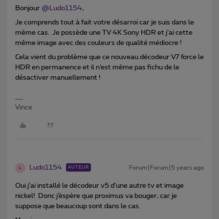
Bonjour
@Ludo1154
,
Je comprends tout à fait votre désarroi car je suis dans le
même cas. Je possède une TV 4K Sony HDR et j’ai cette
même image avec des couleurs de qualité médiocre !
Cela vient du problème que ce nouveau décodeur V7 force le
HDR en permanence et il n’est même pas fichu de le
désactiver manuellement !
Vince
Ludo1154
Forum|Forum|5 years ago
AUTEUR
L
Oui j’ai installé le décodeur v5 d’une autre tv et image
nickel! Donc j’èspère que proximus va bouger, car je
suppose que beaucoup sont dans le cas.