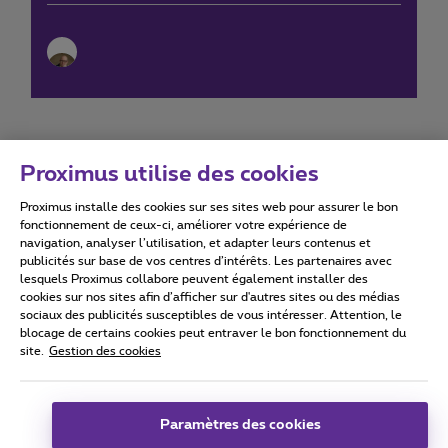
Proximus utilise des cookies
Proximus installe des cookies sur ses sites web pour assurer le bon
Conditions d'utilisation
Accessibility statement
fonctionnement de ceux-ci, améliorer votre expérience de
navigation, analyser l’utilisation, et adapter leurs contenus et
publicités sur base de vos centres d’intérêts. Les partenaires avec
lesquels Proximus collabore peuvent également installer des
cookies sur nos sites afin d’afficher sur d'autres sites ou des médias
sociaux des publicités susceptibles de vous intéresser. Attention, le
Tous droits réservés. ©
2026
Proximus
blocage de certains cookies peut entraver le bon fonctionnement du
site.
Gestion des cookies
Conditions générales, info consommateur
Liste des prix et tarifs
Accessibilité
Vie privée
Politique de gestion des cookies
Cookie manager
Coordonnées de l’entreprise
Paramètres des cookies
Ce site a été créé et est géré conformément au droit belge.