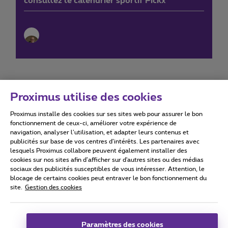
consultez le calendrier sportif Pickx
Proximus utilise des cookies
Proximus installe des cookies sur ses sites web pour assurer le bon
Conditions d'utilisation
Accessibility statement
fonctionnement de ceux-ci, améliorer votre expérience de
navigation, analyser l’utilisation, et adapter leurs contenus et
publicités sur base de vos centres d’intérêts. Les partenaires avec
lesquels Proximus collabore peuvent également installer des
cookies sur nos sites afin d’afficher sur d'autres sites ou des médias
sociaux des publicités susceptibles de vous intéresser. Attention, le
Tous droits réservés. ©
2026
Proximus
blocage de certains cookies peut entraver le bon fonctionnement du
site.
Gestion des cookies
Conditions générales, info consommateur
Liste des prix et tarifs
Accessibilité
Vie privée
Politique de gestion des cookies
Cookie manager
Coordonnées de l’entreprise
Paramètres des cookies