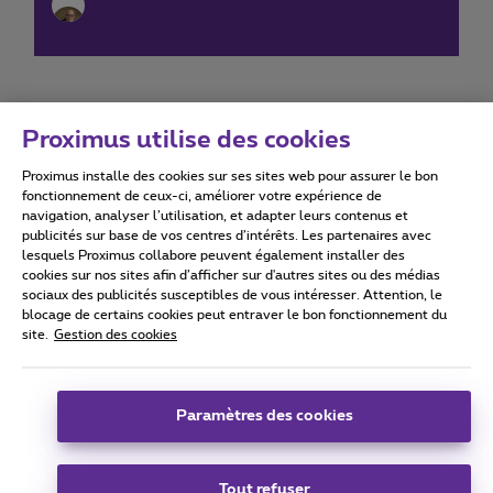
Proximus utilise des cookies
Proximus installe des cookies sur ses sites web pour assurer le bon
Conditions d'utilisation
Accessibility statement
fonctionnement de ceux-ci, améliorer votre expérience de
navigation, analyser l’utilisation, et adapter leurs contenus et
publicités sur base de vos centres d’intérêts. Les partenaires avec
lesquels Proximus collabore peuvent également installer des
cookies sur nos sites afin d’afficher sur d'autres sites ou des médias
sociaux des publicités susceptibles de vous intéresser. Attention, le
Tous droits réservés. ©
2026
Proximus
blocage de certains cookies peut entraver le bon fonctionnement du
site.
Gestion des cookies
Conditions générales, info consommateur
Liste des prix et tarifs
Accessibilité
Vie privée
Politique de gestion des cookies
Cookie manager
Coordonnées de l’entreprise
Paramètres des cookies
Ce site a été créé et est géré conformément au droit belge.
Boulevard du Roi Albert II 27 - B-1030 Bruxelles.
Tout refuser