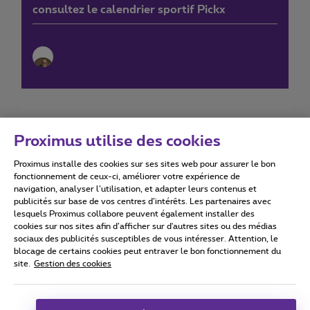
consultez le calendrier sportif Pickx
Proximus utilise des cookies
Proximus installe des cookies sur ses sites web pour assurer le bon
Conditions d'utilisation
Accessibility statement
fonctionnement de ceux-ci, améliorer votre expérience de
navigation, analyser l’utilisation, et adapter leurs contenus et
publicités sur base de vos centres d’intérêts. Les partenaires avec
lesquels Proximus collabore peuvent également installer des
cookies sur nos sites afin d’afficher sur d'autres sites ou des médias
sociaux des publicités susceptibles de vous intéresser. Attention, le
Tous droits réservés. ©
2026
Proximus
blocage de certains cookies peut entraver le bon fonctionnement du
site.
Gestion des cookies
Conditions générales, info consommateur
Liste des prix et tarifs
Accessibilité
Vie privée
Politique de gestion des cookies
Cookie manager
Coordonnées de l’entreprise