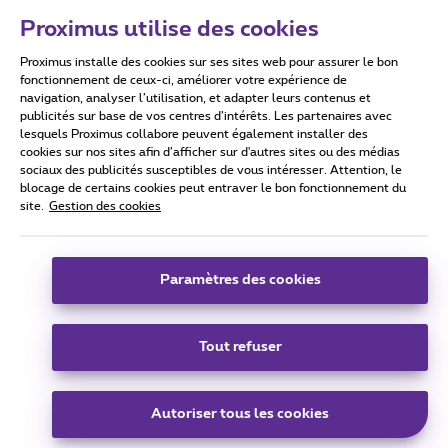
Proximus utilise des cookies
Proximus installe des cookies sur ses sites web pour assurer le bon
Conditions d'utilisation
Accessibility statement
fonctionnement de ceux-ci, améliorer votre expérience de
navigation, analyser l’utilisation, et adapter leurs contenus et
publicités sur base de vos centres d’intérêts. Les partenaires avec
lesquels Proximus collabore peuvent également installer des
cookies sur nos sites afin d’afficher sur d'autres sites ou des médias
sociaux des publicités susceptibles de vous intéresser. Attention, le
Tous droits réservés. ©
2026
Proximus
blocage de certains cookies peut entraver le bon fonctionnement du
site.
Gestion des cookies
Conditions générales, info consommateur
Liste des prix et tarifs
Accessibilité
Vie privée
Politique de gestion des cookies
Cookie manager
Coordonnées de l’entreprise
Paramètres des cookies
Ce site a été créé et est géré conformément au droit belge.
Boulevard du Roi Albert II 27 - B-1030 Bruxelles.
Tout refuser
Carrier & Wholesale Solutions
Autoriser tous les cookies
Proximus Group
|
Telindus
Jobs
|
Sitemap