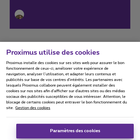
Proximus utilise des cookies
Proximus installe des cookies sur ses sites web pour assurer le bon
Conditions d'utilisation
Accessibility statement
fonctionnement de ceux-ci, améliorer votre expérience de
navigation, analyser l’utilisation, et adapter leurs contenus et
publicités sur base de vos centres d’intérêts. Les partenaires avec
lesquels Proximus collabore peuvent également installer des
cookies sur nos sites afin d’afficher sur d'autres sites ou des médias
sociaux des publicités susceptibles de vous intéresser. Attention, le
Tous droits réservés. ©
2026
Proximus
blocage de certains cookies peut entraver le bon fonctionnement du
site.
Gestion des cookies
Conditions générales, info consommateur
Liste des prix et tarifs
Accessibilité
Vie privée
Politique de gestion des cookies
Cookie manager
Coordonnées de l’entreprise
Paramètres des cookies
Ce site a été créé et est géré conformément au droit belge.