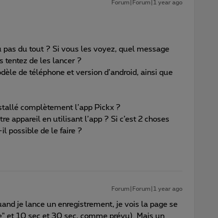
Forum|Forum|1 year ago
 pas du tout ? Si vous les voyez, quel message
 tentez de les lancer ?
èle de téléphone et version d’android, ainsi que
?
nstallé complètement l’app Pickx ?
e appareil en utilisant l’app ? Si c’est 2 choses
-il possible de le faire ?
Forum|Forum|1 year ago
uand je lance un enregistrement, je vois la page se
se" et 10 sec et 30 sec, comme prévu). Mais un