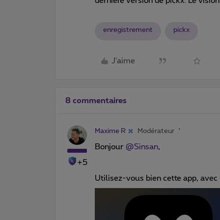
dernière version de pickx. Le visio
enregistrement
pickx
J'aime
8 commentaires
Maxime R
Modérateur
Bonjour ​
@Sinsan
,
+5
Utilisez-vous bien cette app, ave