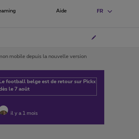
eaming
Aide
FR
mon mobile depuis la nouvelle version
Le football belge est de retour sur Pickx
dès le 7 août
il y a 1 mois