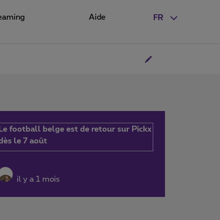
eaming
Aide
FR
Le football belge est de retour sur Pickx
dès le 7 août
il y a 1 mois