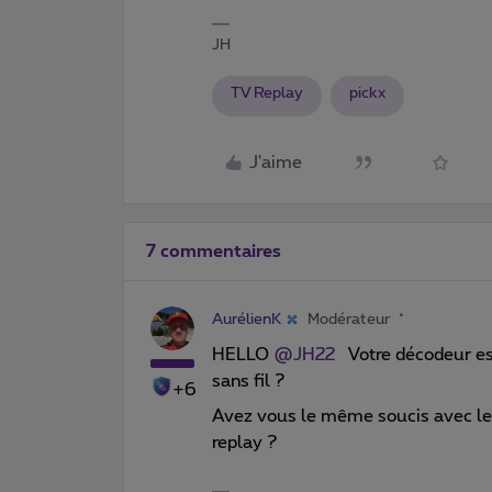
JH
TV Replay
pickx
J'aime
7 commentaires
AurélienK
Modérateur
HELLO
@JH22
Votre décodeur es
sans fil ?
+6
Avez vous le même soucis avec le
replay ?