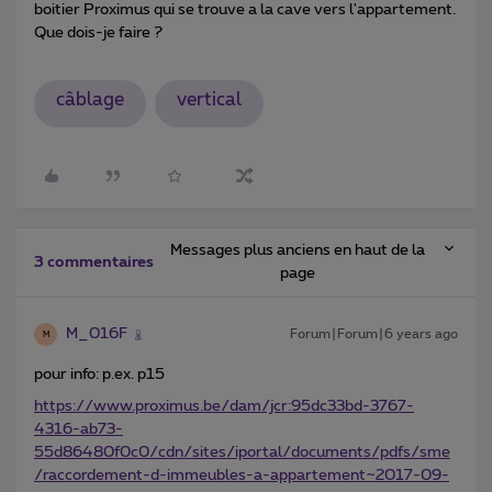
boitier Proximus qui se trouve a la cave vers l'appartement.
Que dois-je faire ?
câblage
vertical
Messages plus anciens en haut de la
3 commentaires
page
M_016F
Forum|Forum|6 years ago
M
pour info: p.ex. p15
https://www.proximus.be/dam/jcr:95dc33bd-3767-
4316-ab73-
55d86480f0c0/cdn/sites/iportal/documents/pdfs/sme
/raccordement-d-immeubles-a-appartement~2017-09-