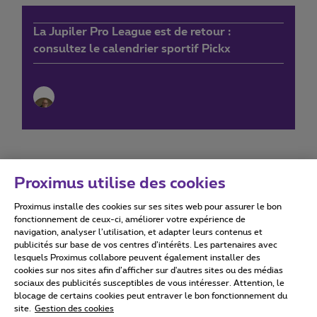
La Jupiler Pro League est de retour :
consultez le calendrier sportif Pickx
Proximus utilise des cookies
Proximus installe des cookies sur ses sites web pour assurer le bon
Conditions d'utilisation
Accessibility statement
fonctionnement de ceux-ci, améliorer votre expérience de
navigation, analyser l’utilisation, et adapter leurs contenus et
publicités sur base de vos centres d’intérêts. Les partenaires avec
lesquels Proximus collabore peuvent également installer des
cookies sur nos sites afin d’afficher sur d'autres sites ou des médias
sociaux des publicités susceptibles de vous intéresser. Attention, le
Tous droits réservés. ©
2026
Proximus
blocage de certains cookies peut entraver le bon fonctionnement du
site.
Gestion des cookies
Conditions générales, info consommateur