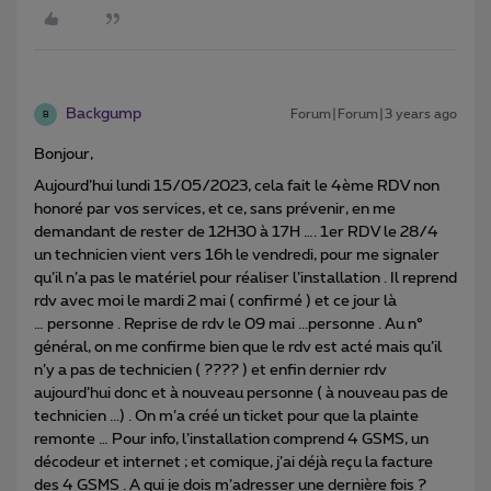
Backgump
Forum|Forum|3 years ago
B
Bonjour,
Aujourd’hui lundi 15/05/2023, cela fait le 4ème RDV non
honoré par vos services, et ce, sans prévenir, en me
demandant de rester de 12H30 à 17H …. 1er RDV le 28/4
un technicien vient vers 16h le vendredi, pour me signaler
qu’il n’a pas le matériel pour réaliser l’installation . Il reprend
rdv avec moi le mardi 2 mai ( confirmé ) et ce jour là
… personne . Reprise de rdv le 09 mai ...personne . Au n°
général, on me confirme bien que le rdv est acté mais qu’il
n’y a pas de technicien ( ???? ) et enfin dernier rdv
aujourd’hui donc et à nouveau personne ( à nouveau pas de
technicien ...) . On m’a créé un ticket pour que la plainte
remonte … Pour info, l’installation comprend 4 GSMS, un
décodeur et internet ; et comique, j’ai déjà reçu la facture
des 4 GSMS . A qui je dois m’adresser une dernière fois ?