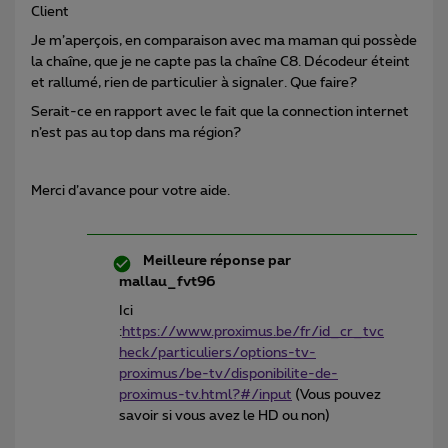
Client
Je m’aperçois, en comparaison avec ma maman qui possède
la chaîne, que je ne capte pas la chaîne C8. Décodeur éteint
et rallumé, rien de particulier à signaler. Que faire?
Serait-ce en rapport avec le fait que la connection internet
n’est pas au top dans ma région?
Merci d’avance pour votre aide.
Meilleure réponse par
mallau_fvt96
Ici
:
https://www.proximus.be/fr/id_cr_tvc
heck/particuliers/options-tv-
proximus/be-tv/disponibilite-de-
proximus-tv.html?#/input
(Vous pouvez
savoir si vous avez le HD ou non)