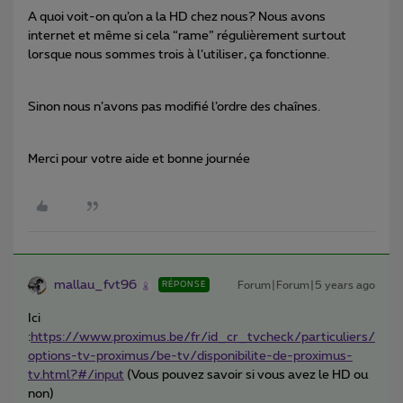
A quoi voit-on qu’on a la HD chez nous? Nous avons
internet et même si cela “rame” régulièrement surtout
lorsque nous sommes trois à l’utiliser, ça fonctionne.
Sinon nous n’avons pas modifié l’ordre des chaînes.
Merci pour votre aide et bonne journée
mallau_fvt96
Forum|Forum|5 years ago
RÉPONSE
Ici
:
https://www.proximus.be/fr/id_cr_tvcheck/particuliers/
options-tv-proximus/be-tv/disponibilite-de-proximus-
tv.html?#/input
(Vous pouvez savoir si vous avez le HD ou
non)