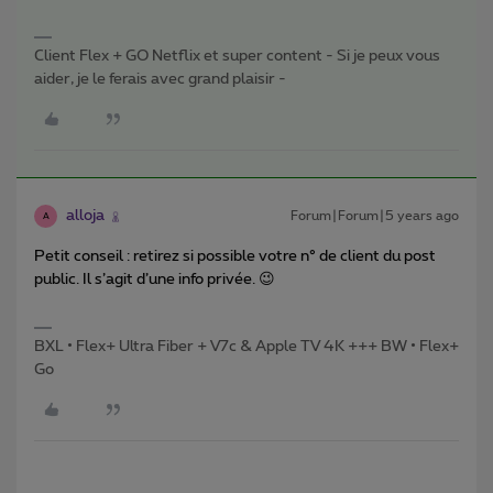
Client Flex + GO Netflix et super content - Si je peux vous
aider, je le ferais avec grand plaisir -
alloja
Forum|Forum|5 years ago
A
Petit conseil : retirez si possible votre n° de client du post
public. Il s’agit d’une info privée. 😉
BXL • Flex+ Ultra Fiber + V7c & Apple TV 4K +++ BW • Flex+
Go