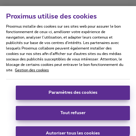
Proximus utilise des cookies
Proximus installe des cookies sur ses sites web pour assurer le bon
Conditions d'utilisation
Accessibility statement
fonctionnement de ceux-ci, améliorer votre expérience de
navigation, analyser l’utilisation, et adapter leurs contenus et
publicités sur base de vos centres d’intérêts. Les partenaires avec
lesquels Proximus collabore peuvent également installer des
cookies sur nos sites afin d’afficher sur d'autres sites ou des médias
sociaux des publicités susceptibles de vous intéresser. Attention, le
Tous droits réservés. ©
2026
Proximus
blocage de certains cookies peut entraver le bon fonctionnement du
site.
Gestion des cookies
Conditions générales, info consommateur
Liste des prix et tarifs
Accessibilité
Vie privée
Politique de gestion des cookies
Cookie manager
Coordonnées de l’entreprise
Paramètres des cookies
Ce site a été créé et est géré conformément au droit belge.
Boulevard du Roi Albert II 27 - B-1030 Bruxelles.
Tout refuser
Carrier & Wholesale Solutions
Autoriser tous les cookies
Proximus Group
|
Telindus