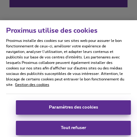
Proximus utilise des cookies
Proximus installe des cookies sur ses sites web pour assurer le bon
Conditions d'utilisation
Accessibility statement
fonctionnement de ceux-ci, améliorer votre expérience de
navigation, analyser l’utilisation, et adapter leurs contenus et
publicités sur base de vos centres d’intérêts. Les partenaires avec
lesquels Proximus collabore peuvent également installer des
cookies sur nos sites afin d’afficher sur d'autres sites ou des médias
sociaux des publicités susceptibles de vous intéresser. Attention, le
Tous droits réservés. ©
2026
Proximus
blocage de certains cookies peut entraver le bon fonctionnement du
site.
Gestion des cookies
Conditions générales, info consommateur
Liste des prix et tarifs
Accessibilité
Vie privée
Politique de gestion des cookies
Cookie manager
Coordonnées de l’entreprise
Paramètres des cookies
Ce site a été créé et est géré conformément au droit belge.
Boulevard du Roi Albert II 27 - B-1030 Bruxelles.
Tout refuser