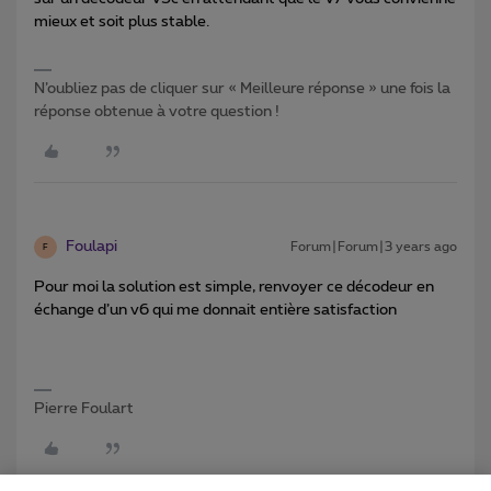
mieux et soit plus stable.
N’oubliez pas de cliquer sur « Meilleure réponse » une fois la
réponse obtenue à votre question !
Foulapi
Forum|Forum|3 years ago
F
Pour moi la solution est simple, renvoyer ce décodeur en
échange d’un v6 qui me donnait entière satisfaction
Pierre Foulart