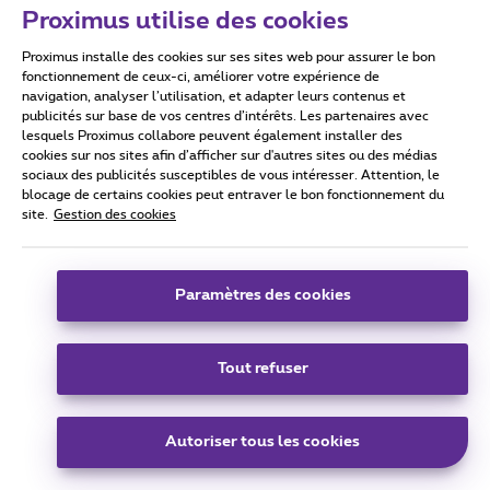
Proximus utilise des cookies
GeneR
Forum|Forum|3 years ago
G
Proximus installe des cookies sur ses sites web pour assurer le bon
fonctionnement de ceux-ci, améliorer votre expérience de
Ce soir, pendant plus d'une heure, j'ai essayé de faire
navigation, analyser l’utilisation, et adapter leurs contenus et
démarrer le décodeur TV V7 : d'abord, j'ai eu droit à "Pickx
publicités sur base de vos centres d’intérêts. Les partenaires avec
lesquels Proximus collabore peuvent également installer des
qui rame" et ce, 4 fois d'affilées; ne voyant aucune
cookies sur nos sites afin d’afficher sur d'autres sites ou des médias
amélioration, j'ai redémarré l'installation pour recevoir la
sociaux des publicités susceptibles de vous intéresser. Attention, le
mention "il n'y a pas de connexion Internet ". Redémarrage
blocage de certains cookies peut entraver le bon fonctionnement du
de l'installation : là, le message d'erreur était plutôt :
site.
Gestion des cookies
"l'ethernet n'est pas connecté" alors que tout était correct
(fiches correctement insérées et lumière bleue de
l'ethernet allumée sur le modem internet).
Paramètres des cookies
Et subitement (enfin au bout de plus d’1 heure quand
même!), comme par magie, sans que je n'intervienne : tout
est bon, j'ai de nouveau accès à mes enregistrements !
Tout refuser
Ce genre d'incident m’arrive en moyenne une à deux fois par
semaine, en moins long il est vrai. Cette fois c'était vraiment
le pompon ! Vous conviendrez avec moi que plus d'1 heure
Autoriser tous les cookies
pour avoir accès aux programmes de TV, c'est long et
même très très long