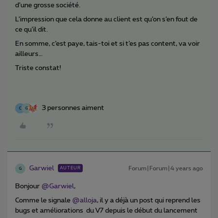
d’une grosse société.
L’impression que cela donne au client est qu’on s’en fout de
ce qu’il dit.
En somme, c’est paye, tais-toi et si t’es pas content, va voir
ailleurs…
Triste constat!
3 personnes aiment
C
G
Garwiel
Forum|Forum|4 years ago
AUTEUR
G
Bonjour
@Garwiel
,
Comme le signale
@alloja
, il y a déjà un post qui reprend les
bugs et améliorations du V7 depuis le début du lancement