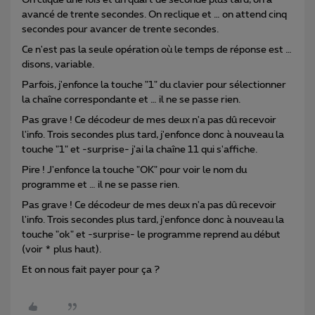
On clique une fois et un quart de seconde plus tard, on a
avancé de trente secondes. On reclique et … on attend cinq
secondes pour avancer de trente secondes.
Ce n'est pas la seule opération où le temps de réponse est …
disons, variable.
Parfois, j'enfonce la touche "1" du clavier pour sélectionner
la chaîne correspondante et … il ne se passe rien.
Pas grave ! Ce décodeur de mes deux n'a pas dû recevoir
l'info. Trois secondes plus tard, j'enfonce donc à nouveau la
touche "1" et -surprise- j'ai la chaîne 11 qui s'affiche.
Pire ! J'enfonce la touche "OK" pour voir le nom du
programme et … il ne se passe rien.
Pas grave ! Ce décodeur de mes deux n'a pas dû recevoir
l'info. Trois secondes plus tard, j'enfonce donc à nouveau la
touche "ok" et -surprise- le programme reprend au début
(voir * plus haut).
Et on nous fait payer pour ça ?