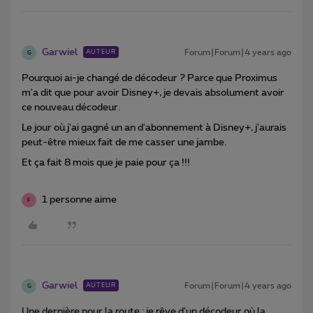
Garwiel
Forum|Forum|4 years ago
AUTEUR
G
Pourquoi ai-je changé de décodeur ? Parce que Proximus
m'a dit que pour avoir Disney+, je devais absolument avoir
ce nouveau décodeur.
Le jour où j'ai gagné un an d'abonnement à Disney+, j'aurais
peut-être mieux fait de me casser une jambe.
Et ça fait 8 mois que je paie pour ça !!!
1 personne aime
F
Garwiel
Forum|Forum|4 years ago
AUTEUR
G
Une dernière pour la route : je rêve d'un décodeur où la