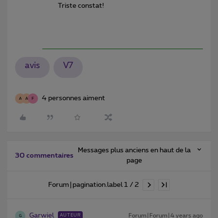
Triste constat!
avis
V7
4 personnes aiment
A
A
F
Messages plus anciens en haut de la
30 commentaires
page
Forum|pagination.label 1 / 2
Garwiel
Forum|Forum|4 years ago
AUTEUR
G