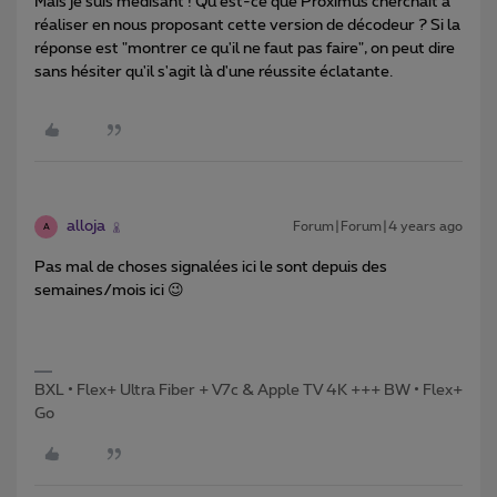
Mais je suis médisant ! Qu'est-ce que Proximus cherchait à
réaliser en nous proposant cette version de décodeur ? Si la
réponse est "montrer ce qu'il ne faut pas faire", on peut dire
sans hésiter qu'il s'agit là d'une réussite éclatante.
alloja
Forum|Forum|4 years ago
A
Pas mal de choses signalées ici le sont depuis des
semaines/mois ici 😉
BXL • Flex+ Ultra Fiber + V7c & Apple TV 4K +++ BW • Flex+
Go