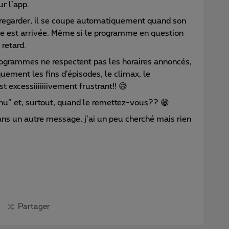
ur l’app.
regarder, il se coupe automatiquement quand son
de est arrivée. Même si le programme en question
 retard.
ogrammes ne respectent pas les horaires annoncés,
uement les fins d’épisodes, le climax, le
t excessiiiiiiivement frustrant!! 😅
inu” et, surtout, quand le remettez-vous?? 😁
dans un autre message, j’ai un peu cherché mais rien
Partager