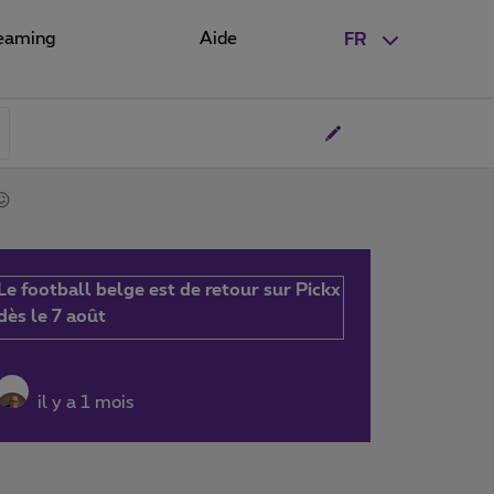
eaming
Aide
FR
😖
Le football belge est de retour sur Pickx
dès le 7 août
il y a 1 mois