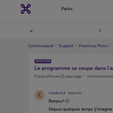
Packs
Communauté
Support
Proximus Pickx
QUESTION
Le programme se coupe dans l'app
Forum|Forum|2 years ago
3 commentaire
Candice11
Apprenti
C
Bonjour! 🙂
Depuis quelques temps (j’imagine un