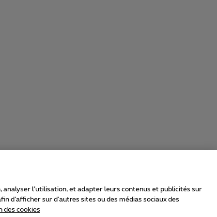
nalyser l’utilisation, et adapter leurs contenus et publicités sur
in d’afficher sur d'autres sites ou des médias sociaux des
n des cookies