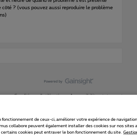
e et heure de quand le problème s’est présenté
re côté ? (vous pouvez aussi reproduire le problème
ns)
Conditions d'utilisation
Accessibility statement
 fonctionnement de ceux-ci, améliorer votre expérience de navigation, a
imus collabore peuvent également installer des cookies sur nos sites af
e certains cookies peut entraver le bon fonctionnement du site.
Gestio
Proximus