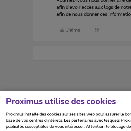
Pourriez-vous nous donner une dat
afin d’avoir accès aux logs de not
afin de nous donner ces informatio
J'aime
Proximus utilise des cookies
Proximus installe des cookies sur ses sites web pour assurer le bon
base de vos centres d’intérêts. Les partenaires avec lesquels Prox
publicités susceptibles de vous intéresser. Attention, le blocage d
Tous droits réservés. ©
2026