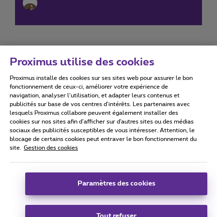
Proximus utilise des cookies
Proximus installe des cookies sur ses sites web pour assurer le bon
Conditions d'utilisation
Accessibility statement
fonctionnement de ceux-ci, améliorer votre expérience de
navigation, analyser l’utilisation, et adapter leurs contenus et
publicités sur base de vos centres d’intérêts. Les partenaires avec
lesquels Proximus collabore peuvent également installer des
cookies sur nos sites afin d’afficher sur d'autres sites ou des médias
sociaux des publicités susceptibles de vous intéresser. Attention, le
Tous droits réservés. ©
2026
Proximus
blocage de certains cookies peut entraver le bon fonctionnement du
site.
Gestion des cookies
Conditions générales, info consommateur
Liste des prix et tarifs
Accessibilité
Vie privée
Politique de gestion des cookies
Cookie manager
Coordonnées de l’entreprise
Paramètres des cookies
Ce site a été créé et est géré conformément au droit belge.
Boulevard du Roi Albert II 27 - B-1030 Bruxelles.
Tout refuser