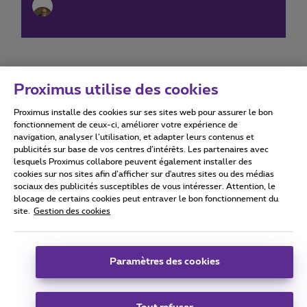
Proximus utilise des cookies
Proximus installe des cookies sur ses sites web pour assurer le bon
Conditions d'utilisation
Accessibility statement
fonctionnement de ceux-ci, améliorer votre expérience de
navigation, analyser l’utilisation, et adapter leurs contenus et
publicités sur base de vos centres d’intérêts. Les partenaires avec
lesquels Proximus collabore peuvent également installer des
cookies sur nos sites afin d’afficher sur d'autres sites ou des médias
sociaux des publicités susceptibles de vous intéresser. Attention, le
Tous droits réservés. ©
2026
Proximus
blocage de certains cookies peut entraver le bon fonctionnement du
site.
Gestion des cookies
Conditions générales, info consommateur
Liste des prix et tarifs
Accessibilité
Vie privée
Politique de gestion des cookies
Cookie manager
Coordonnées de l’entreprise
Paramètres des cookies
Ce site a été créé et est géré conformément au droit belge.
Boulevard du Roi Albert II 27 - B-1030 Bruxelles.