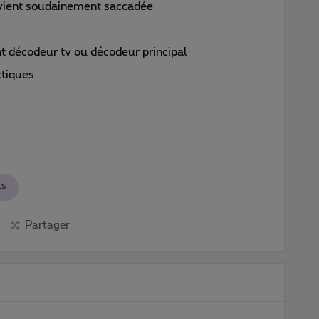
devient soudainement saccadée
 décodeur tv ou décodeur principal
ctiques
ts
Partager